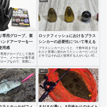
海釣り
り専用グローブ、素
ロックフィッシュにおけるブラス
ハンドアーマーを一
シンカーの必要性について考える
使用感
ブラスシンカーというと、十数年前までは
わりと普通に使われてたシンカーだったけ
り専用グローブとして発売
ど今ではそれほど使用する人がいない印
ーマー。メーカーが素手感
象。製造してるメーカーも少なくショップ
グローブなので、実際に一
でも取り扱わないところが多くなってきま
想を記事にしていきます。
した。自分も最近、何度か使用してみまし
ーブのいくつかの特徴につ
たが昔に比べる...
海釣り
おきます。【マラソン期間
クラとホッケがフィ
まだまだ暑い、8月終わりのナイト