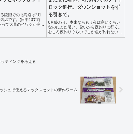
ロック釣行。ダウンショットをず
る引きで。
る段階での北海道は2月
気温です。(日中10℃前
8月終わり、本来ならもう夜は寒いくらい
あって大量のイワシが岸寄
なのにまだ暑い。暑いから夜釣りに行く。
て海サクラやホッケが大量
むしろ夜釣りぐらいでしか魚が釣れないの
るようです。その中に混じ
です。この日は連日のドシャ降りで海は濁
までいる状況です。そして
り気味、それでも小魚は泳いでいるので何
か釣れるかもと思いトライしてみること
に。タックルは...
セッティングを考える
ッシュで使えるマックスセントの新作ワーム