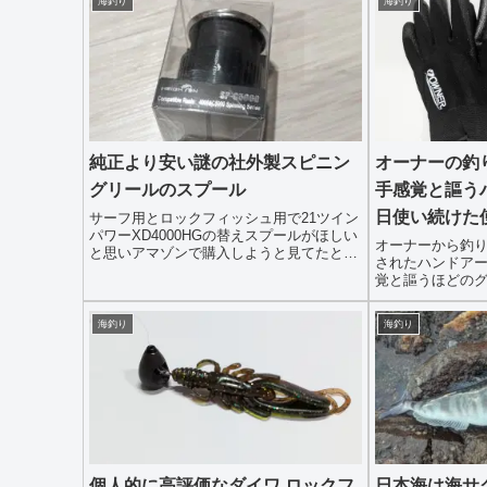
海釣り
海釣り
純正より安い謎の社外製スピニン
オーナーの釣
グリールのスプール
手感覚と謳う
日使い続けた
サーフ用とロックフィッシュ用で21ツイン
パワーXD4000HGの替えスプールがほしい
オーナーから釣
と思いアマゾンで購入しようと見てたとこ
されたハンドア
ろ、何やら社外製の怪しいスプールがあり
覚と謳うほどの
ました。HEIGHTENというメーカーが出し
日使い続けた感
てるようです、アマゾンで価格は約60...
まず、このグロ
海釣り
海釣り
いて軽く触れて
中はエントリ...
個人的に高評価なダイワ ロックフ
日本海は海サ