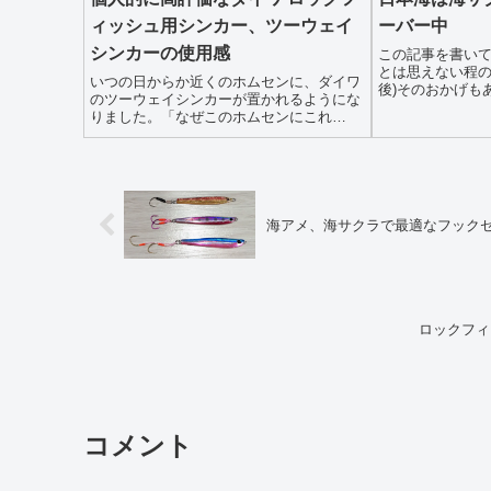
ィッシュ用シンカー、ツーウェイ
ーバー中
シンカーの使用感
この記事を書いて
とは思えない程の
いつの日からか近くのホムセンに、ダイワ
後)そのおかげも
のツーウェイシンカーが置かれるようにな
り、それを追っ
りました。「なぜこのホムセンにこれ
に集まってきて
が・・・」というのも僕の住んでる地域に
って良型のサバ
これを売ってる場所がほとんどなかったわ
ホッケは...
けです。たまに一部の店舗に入荷されてま
したが単発入荷で...
海アメ、海サクラで最適なフック
ロックフィ
コメント