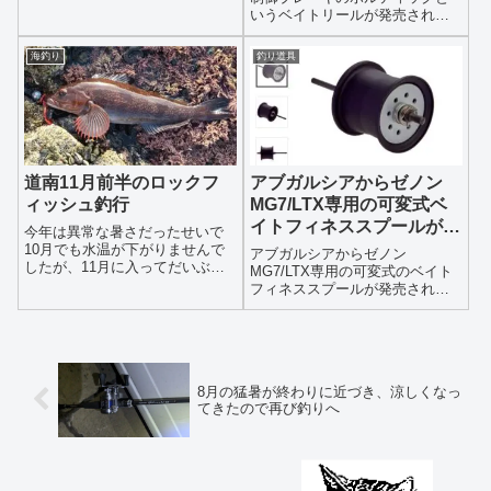
われるミノーを少し紹介しま
いうベイトリールが発売されま
す。少しというのは現在持って
す。アブの電子制御ブレーキと
いる手持ちの物と過去に使って
かなんだよ・・・、て話しです
海釣り
釣り道具
いた物です。(以下、海サクラと
が本当になんなんでしょう。キ
略します)海サクラにおいてミノ
ャストはストレスの無い新次元
ーはどのよう...
へ！独自のアルゴリズムが電子
制御を変えるV...
道南11月前半のロックフ
アブガルシアからゼノン
ィッシュ釣行
MG7/LTX専用の可変式ベ
イトフィネススプールが発
今年は異常な暑さだったせいで
売、その性能に対する本音
10月でも水温が下がりませんで
アブガルシアからゼノン
したが、11月に入ってだいぶ水
MG7/LTX専用の可変式のベイト
温が下がってきたのでアイナメ
フィネススプールが発売される
も岸寄りしてきた個体も増えて
ようです。その名は「Abu works
きてるだろうと思い、アイナメ
ZENON Mg BF Spool」スプール
狙いに磯に行ってきました。久
重量は8.8gでスプール側に可変
しぶりのアイナメ釣行なので少
ブレーキが搭載されています。
し遠出して釣...
アブガルシア...
8月の猛暑が終わりに近づき、涼しくなっ
てきたので再び釣りへ