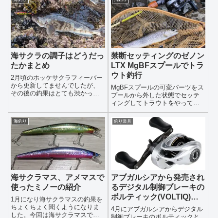
海サクラの調子はどうだっ
禁断セッティングのゼノン
たかまとめ
LTX MgBFスプールでトラ
ウト釣行
2月頃のホッケサクラフィーバー
から更新してませんでしたが、
MgBFスプールの可変パーツをス
その後の釣果はとても渋かった
プールから外した状態でセッテ
ようです。3月は諸事情により全
ィングしてトラウトをやってき
然釣りに行けなかったので、4月
ました。ヒグマが怖くて渓流ま
に釣れれば良いと思ってまし
で行くのが嫌なので、整備され
海釣り
釣り道具
た。ただ、先に書いた通りその
た里川ぐらいの場所でやってま
後の釣果は渋いようで2月頃に大
す。セッティングはMgBFスプー
量に沸いて...
ルの可変パーツの排除、ブレー
キユニッ...
海サクラマス、アメマスで
アブガルシアから発売され
使ったミノーの紹介
るデジタル制御ブレーキの
ボルティック(VOLTIQ)と
1月になり海サクラマスの釣果を
はなんだよ！？
ちょくちょく聞くようになりま
4月にアブガルシアからデジタル
した。今回は海サクラマスで使
制御ブレーキのボルティックと