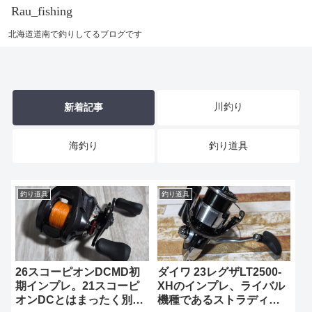
Rau_fishing
北海道道南で釣りしてるブログです
川釣り
新着記事
海釣り
釣り道具
釣り道具
釣り道具
26スコーピオンDCMD初
ダイワ 23レグザLT2500-
期インプレ。21スコーピ
XHのインプレ、ライバル
オンDCとはまったく別物
機種であるストラディッ